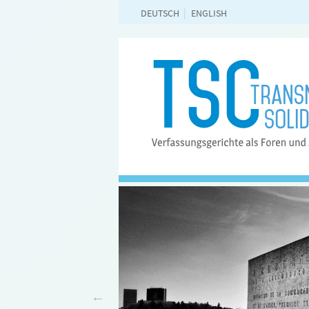
DEUTSCH
ENGLISH
Frankfurt a.M. angesiedelt
stitut für ausländisches
chgeführt. Es hat am 1.
ahre angelegt.
More