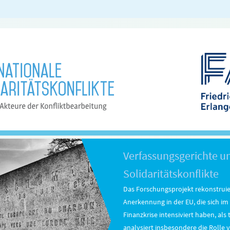
Verfassungsgerichte u
Solidaritätskonflikte
Das Forschungsprojekt rekonstruie
Anerkennung in der EU, die sich im
Finanzkrise intensiviert haben, als 
analysiert insbesondere die Rolle