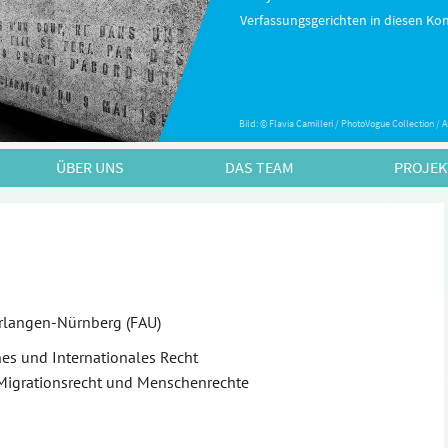
Verfassungsgerichten in diesen Kon
Bild: © Flavia Camilleri / PhotoVogue Collection /
ÜBER UNS
DAS TEAM
PROJEK
Erlangen-Nürnberg (FAU)
hes und Internationales Recht
, Migrationsrecht und Menschenrechte