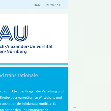
HOME
KONTAKT
nd transnationale
rt Konflikte über Fragen der Verteilung und
 Kontext der europäischen Wirtschafts-und
transnationale Solidaritätskonflikte. Es
 von nationalen und europäischen